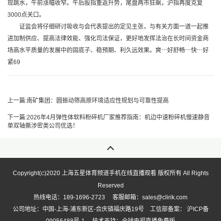
现跳水，午前涨幅收窄。午后股指重返升势，尾盘两市狂飙，沪指再度克复
3000点关口。
证监会将仔细研讨吸收与会代表提出的定见主张，与有关方面一道一起推
进加制供应、提高法律效能、强化司法保证，更好地发挥法治在长时间资金商
场高水平质量的发展中的固底子、稳预期、利久远效果。爽⋯好舒畅⋯快⋯好
紧69
上一篇:
南矿集团：圆振动筛高原环境适应性规划与可靠性提高
下一篇:
2026年4月弹性体软料粉碎机厂家推荐指南：机边中速粉碎机慢速静音
单双轴撕涉密类公司优选！
Copyright(
)2020 上海五星体育频道手机在线直播观看 版权所有 All Rights
C
Reserved
热线电话：189-1696-2723 客服邮箱：sales@clirik.com
公司地址：中国-上海-浦东新区-合庆镇福庆路19号 工信部备案：
沪ICP备
09056488号-1
技术支持：全球电视直播免费版