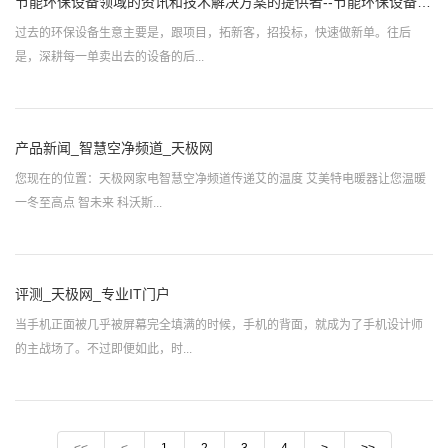
节能环保设备领域的资讯和技术解决方案的提供者--节能环保设备 - OFweek网
过去的环保设备生意主要是，跟项目，拓新客，招投标，快速做新单。往后
是，深耕每一单卖出去的设备的后...
产品新闻_智慧空净频道_天极网
您现在的位置：天极网家电智慧空净频道传递艾的温度 艾美特电暖器让您温暖
一冬至高点 智未来 科沃斯...
评测_天极网_专业IT门户
当手机正面被几乎被屏幕完全填满的时候，手机的背面，就成为了手机设计师
的主战场了。不过即便如此，时...